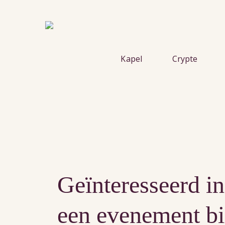
Skip
to
main
content
Kapel
Crypte
Geïnteresseerd in
een evenement bi